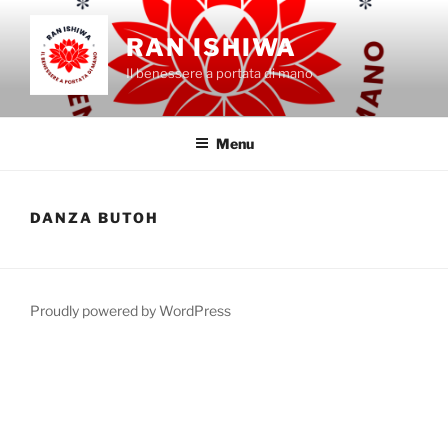
Salta
al
RAN ISHIWA
contenuto
Il benessere a portata di mano
Menu
DANZA BUTOH
Proudly powered by WordPress